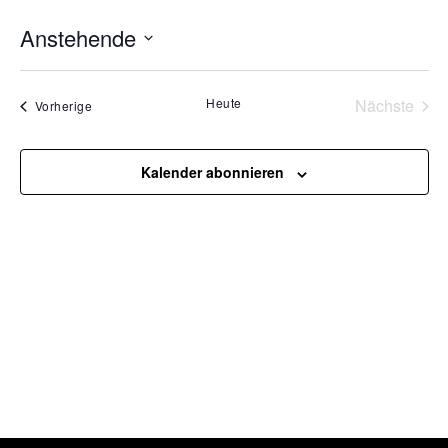
Anstehende
Datum
wählen.
Heute
Nächste
Veranstaltungen
Vorherige
Veransta
Kalender abonnieren