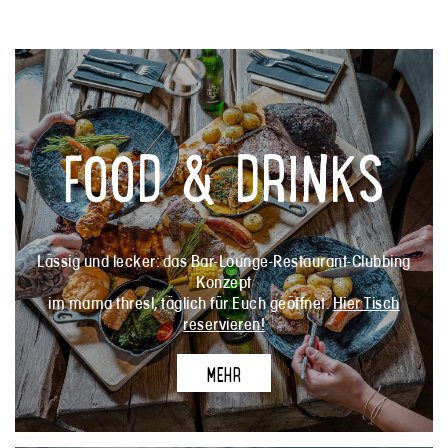
FOOD & DRINKS
Lässig und lecker: das Bar-Lounge-Restaurant-Clubbing
Konzept
im mama thresl, täglich für Euch geöffnet.
Hier Tisch
reservieren!
MEHR