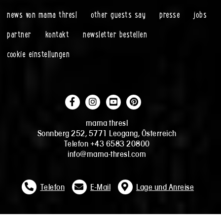
news von mama thresl
other guests say
presse
jobs
partner
kontakt
newsletter bestellen
cookie einstellungen
mama thresl
Sonnberg 252, 5771 Leogang, Österreich
Telefon +43 6583 20800
info@mama-thresl.com
Telefon
E-Mail
Lage und Anreise