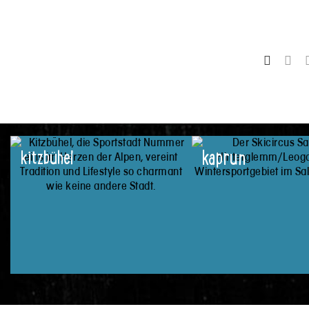
kaprun
kitzbühel