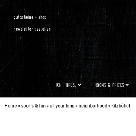
gutscheine + shop
newsletter bestellen
ICH, THRESL
ROOMS & PRICES
Home
»
sports & fun
»
all year long
»
neighborhood
»
kitzbühel