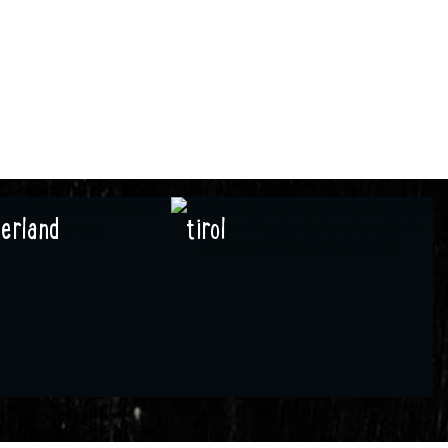
gerland
tirol