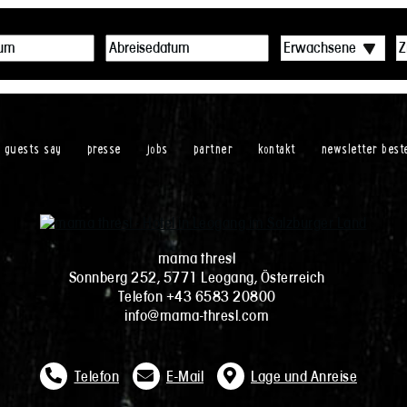
r guests say
presse
jobs
partner
kontakt
newsletter best
mama thresl
Sonnberg 252, 5771 Leogang, Österreich
Telefon +43 6583 20800
info@mama-thresl.com
Telefon
E-Mail
Lage und Anreise