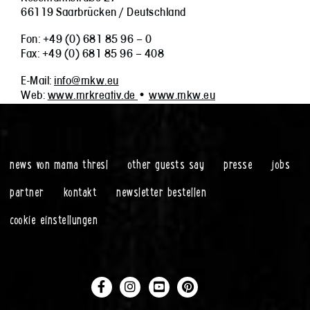
66119 Saar­brü­cken / Deutschland
Fon: +49 (0) 681 85 96 – 0
Fax: +49 (0) 681 85 96 – 408
E-Mail:
info@mkw.eu
Web:
www.mrkreativ.de
•
www.mkw.eu
news von mama thresl
other guests say
presse
jobs
partner
kontakt
newsletter bestellen
cookie einstellungen