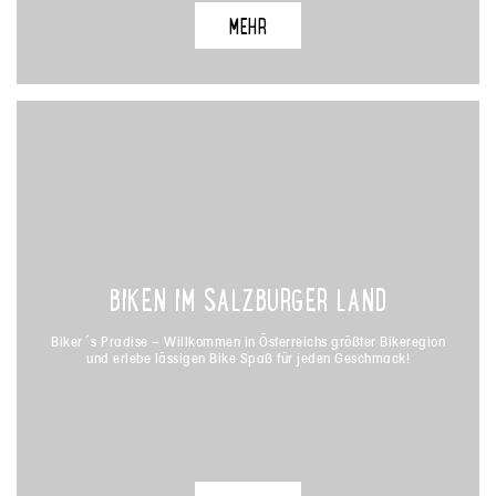
MEHR
MEHR
BIKEN IM SALZBURGER LAND
BIKEN IM SALZBURGER LAND
Biker´s Pradise – Willkommen in Österreichs größter Bikeregion
Biker´s Pradise – Willkommen in Österreichs größter Bikeregion
und erlebe lässigen Bike Spaß für jeden Geschmack!
und erlebe lässigen Bike Spaß für jeden Geschmack!