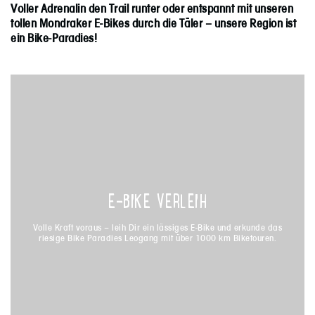
Voller Adrenalin den Trail runter oder entspannt mit unseren
tollen Mondraker E-Bikes durch die Täler – unsere Region ist
ein Bike-Paradies!
E-BIKE VERLEIH
E-BIKE VERLEIH
Volle Kraft voraus – leih Dir ein lässiges E-Bike und erkunde das
Volle Kraft voraus – leih Dir ein lässiges E-Bike und erkunde das
riesige Bike Paradies Leogang mit über 1000 km Biketouren.
riesige Bike Paradies Leogang mit über 1000 km Biketouren.