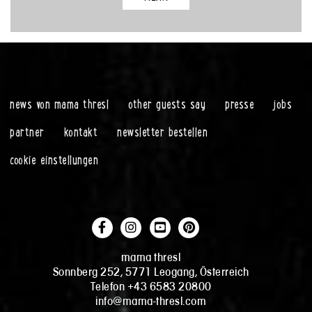
news von mama thresl
other guests say
presse
jobs
partner
kontakt
newsletter bestellen
cookie einstellungen
mama thresl
Sonnberg 252, 5771 Leogang, Österreich
Telefon +43 6583 20800
info@mama-thresl.com