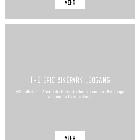
MEHR
MEHR
THE EPIC BIKEPARK LEOGANG
THE EPIC BIKEPARK LEOGANG
#Shredbetter – Sportliche Herausforderung, nur eine Bikelänge
#Shredbetter – Sportliche Herausforderung, nur eine Bikelänge
vom mama thresl entfernt.
vom mama thresl entfernt.
MEHR
MEHR