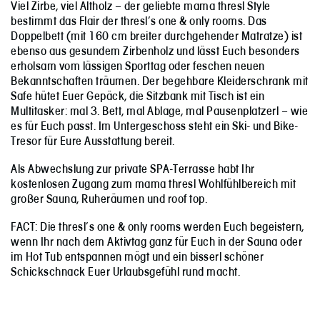
Viel Zirbe, viel Altholz – der geliebte mama thresl Style
bestimmt das Flair der thresl’s one & only rooms. Das
Doppelbett (mit 160 cm breiter durchgehender Matratze) ist
ebenso aus gesundem Zirbenholz und lässt Euch besonders
erholsam vom lässigen Sporttag oder feschen neuen
Bekanntschaften träumen. Der begehbare Kleiderschrank mit
Safe hütet Euer Gepäck, die Sitzbank mit Tisch ist ein
Multitasker: mal 3. Bett, mal Ablage, mal Pausenplatzerl – wie
es für Euch passt. Im Untergeschoss steht ein Ski- und Bike-
Tresor für Eure Ausstattung bereit.
Als Abwechslung zur private SPA-Terrasse habt Ihr
kostenlosen Zugang zum mama thresl Wohlfühlbereich mit
großer Sauna, Ruheräumen und roof top.
FACT: Die thresl’s one & only rooms werden Euch begeistern,
wenn Ihr nach dem Aktivtag ganz für Euch in der Sauna oder
im Hot Tub entspannen mögt und ein bisserl schöner
Schickschnack Euer Urlaubsgefühl rund macht.