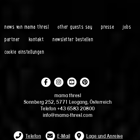
news von mama thresl
other guests say
presse
jobs
partner
kontakt
newsletter bestellen
cookie einstellungen
mama thresl
Sonnberg 252, 5771 Leogang, Österreich
Telefon +43 6583 20800
info@mama-thresl.com
Telefon
E-Mail
Lage und Anreise