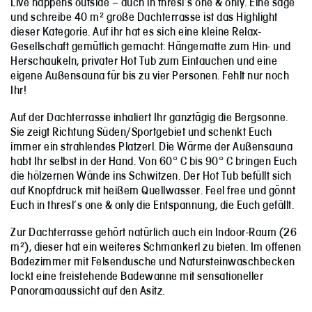
Live happens outside – auch in thresl’s one & only. Eine sage
und schreibe 40 m² große Dachterrasse ist das Highlight
dieser Kategorie. Auf ihr hat es sich eine kleine Relax-
Gesellschaft gemütlich gemacht: Hängematte zum Hin- und
Herschaukeln, privater Hot Tub zum Eintauchen und eine
eigene Außensauna für bis zu vier Personen. Fehlt nur noch
Ihr!
Auf der Dachterrasse inhaliert Ihr ganztägig die Bergsonne.
Sie zeigt Richtung Süden/Sportgebiet und schenkt Euch
immer ein strahlendes Platzerl. Die Wärme der Außensauna
habt Ihr selbst in der Hand. Von 60° C bis 90° C bringen Euch
die hölzernen Wände ins Schwitzen. Der Hot Tub befüllt sich
auf Knopfdruck mit heißem Quellwasser. Feel free und gönnt
Euch in thresl’s one & only die Entspannung, die Euch gefällt.
Zur Dachterrasse gehört natürlich auch ein Indoor-Raum (26
m²), dieser hat ein weiteres Schmankerl zu bieten. Im offenen
Badezimmer mit Felsendusche und Natursteinwaschbecken
lockt eine freistehende Badewanne mit sensationeller
Panoramaaussicht auf den Asitz.