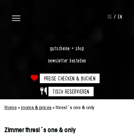
DE
EN
gutscheine + shop
newsletter bestellen
PREISE CHECKEN & BUCHEN
TISCH RESERVIEREN
Home
»
rooms & prices
»
thresl´s one & only
Zimmer thresl´s one & only