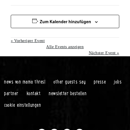
Zum Kalender hinzufügen
«
Vorheriger Event
Alle Events anzeigen
Nächster Event
»
news von mama thresl
other guests say
presse
jobs
partner
kontakt
newsletter bestellen
cookie einstellungen