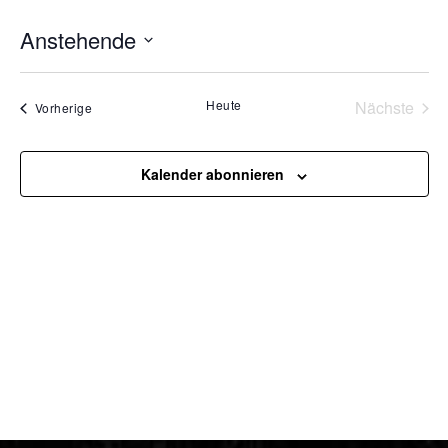
Anstehende
Datum
wählen.
Heute
Nächste
Veranstaltungen
Vorherige
Veransta
Kalender abonnieren