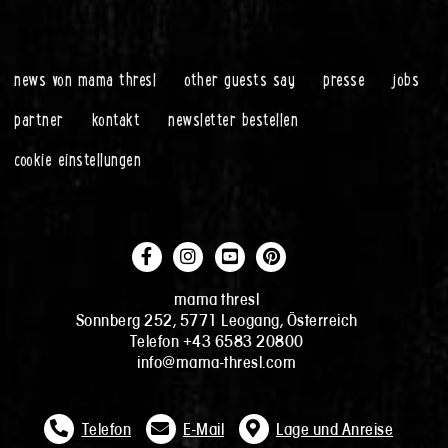
news von mama thresl
other guests say
presse
jobs
partner
kontakt
newsletter bestellen
cookie einstellungen
mama thresl
Sonnberg 252, 5771 Leogang, Österreich
Telefon +43 6583 20800
info@mama-thresl.com
Telefon
E-Mail
Lage und Anreise