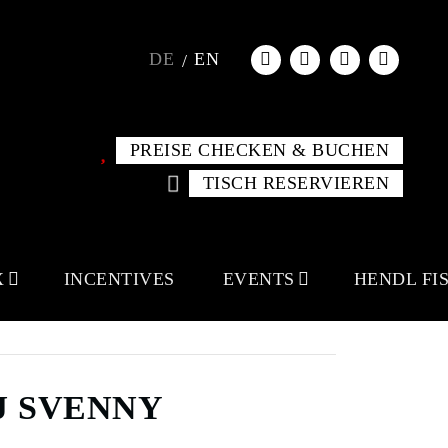
DE
EN
PREISE CHECKEN & BUCHEN
TISCH RESERVIEREN
X
INCENTIVES
EVENTS
HENDL FI
DJ SVENNY