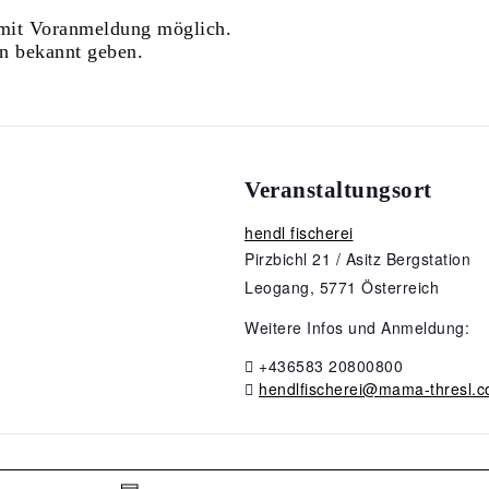
 mit Voranmeldung möglich.
in bekannt geben.
Veranstaltungsort
hendl fischerei
Pirzbichl 21 / Asitz Bergstation
Leogang
,
5771
Österreich
Weitere Infos und Anmeldung:
+436583 20800800
hendlfischerei@mama-thresl.