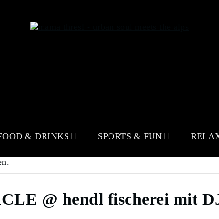
FOOD & DRINKS
SPORTS & FUN
RELA
en.
LE @ hendl fischerei mit 