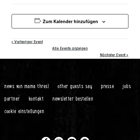
Zum Kalender hinzufügen
«
Vorheriger Event
Alle Events anzeigen
Nächster Event
»
news von mama thresl
other guests say
presse
jobs
partner
kontakt
newsletter bestellen
cookie einstellungen