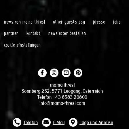
news von mama thresl
other guests say
presse
jobs
partner
kontakt
newsletter bestellen
cookie einstellungen
mama thresl
Sonnberg 252, 5771 Leogang, Österreich
Telefon +43 6583 20800
info@mama-thresl.com
Telefon
E-Mail
Lage und Anreise