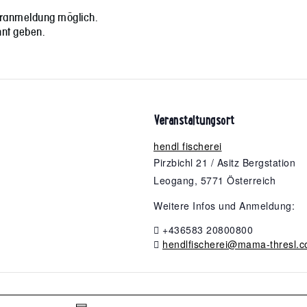
oranmeldung möglich.
nnt geben.
Veranstaltungsort
hendl fischerei
Pirzbichl 21 / Asitz Bergstation
Leogang
,
5771
Österreich
Weitere Infos und Anmeldung:
+436583 20800800
hendlfischerei@mama-thresl.