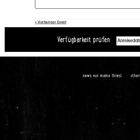
«
Vorheriger Event
Verfügbarkeit prüfen
news von mama thresl
othe