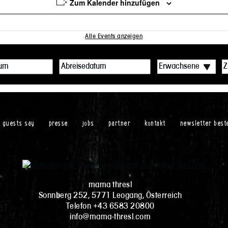
Zum Kalender hinzufügen
Alle Events anzeigen
r guests say
presse
jobs
partner
kontakt
newsletter best
mama thresl
Sonnberg 252, 5771 Leogang, Österreich
Telefon +43 6583 20800
info@mama-thresl.com