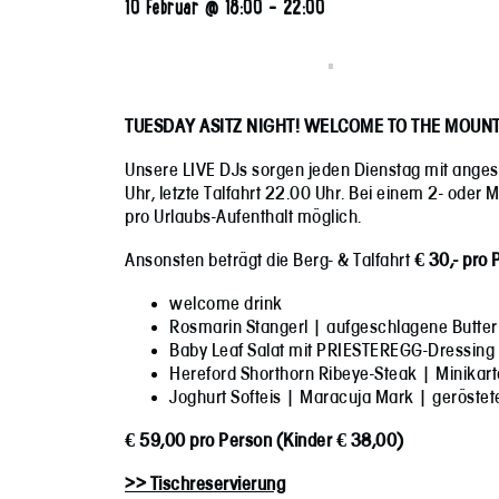
10 Februar @ 18:00
-
22:00
TUESDAY ASITZ NIGHT! WELCOME TO THE MOUNT
Unsere LIVE DJs sorgen jeden Dienstag mit angesa
Uhr, letzte Talfahrt 22.00 Uhr. Bei einem 2- oder 
pro Urlaubs-Aufenthalt möglich.
Ansonsten beträgt die Berg- & Talfahrt
€ 30,- pro 
welcome drink
Rosmarin Stangerl | aufgeschlagene Butter 
Baby Leaf Salat mit PRIESTEREGG-Dressing
Hereford Shorthorn Ribeye-Steak | Minikart
Joghurt Softeis | Maracuja Mark | geröste
€ 59,00 pro Person (Kinder € 38,00)
>> Tischreservierung