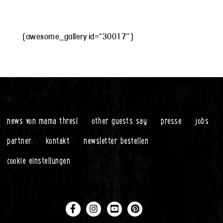
[awesome_gallery id=“30017″]
news von mama thresl
other guests say
presse
jobs
partner
kontakt
newsletter bestellen
cookie einstellungen