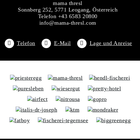
mama thresl
Sonnberg 252, 5771 Leogang, Österreich
Telefon +43 6583 20800
info@mama-thresl.com
Telefon
E-Mail
Lage und Anreise