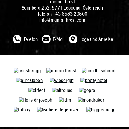
mama thresl
Sonnberg 252, 5771 Leogang, Österreich
Telefon +43 6583 20800
info@mama-thresl.com
Telefon
E-Mail
Lage und Anreise