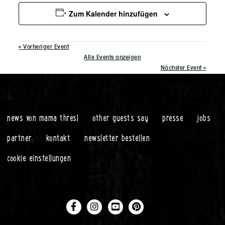
Zum Kalender hinzufügen
«
Vorheriger Event
Alle Events anzeigen
Nächster Event
»
news von mama thresl
other guests say
presse
jobs
partner
kontakt
newsletter bestellen
cookie einstellungen