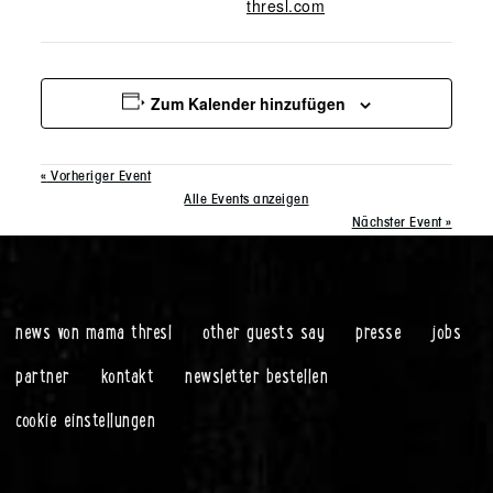
thresl.com
Zum Kalender hinzufügen
«
Vorheriger Event
Alle Events anzeigen
Nächster Event
»
news von mama thresl
other guests say
presse
jobs
partner
kontakt
newsletter bestellen
cookie einstellungen