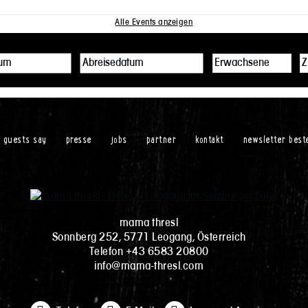
Alle Events anzeigen
r guests say
presse
jobs
partner
kontakt
newsletter best
mama thresl
Sonnberg 252, 5771 Leogang, Österreich
Telefon +43 6583 20800
info@mama-thresl.com