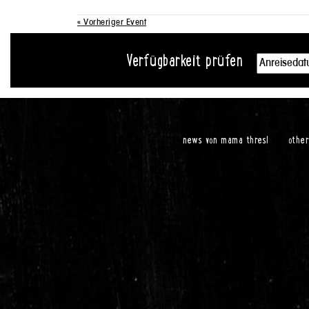
«
Vorheriger Event
Verfügbarkeit prüfen
news von mama thresl
othe