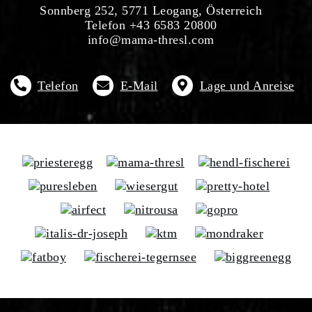
Sonnberg 252, 5771 Leogang, Österreich
Telefon +43 6583 20800
info@mama-thresl.com
Telefon
E-Mail
Lage und Anreise