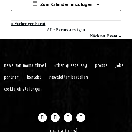
Zum Kalender hinzufügen
«
Vorheriger Event
Alle Events anzeigen
Nächster Event
»
news von mama thresl
other guests say
presse
jobs
partner
kontakt
newsletter bestellen
cookie einstellungen
mama thresl