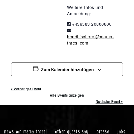
Weitere Infos und
Anmeldung:
+436583 20800800
hendlfischerei@mama-
thresl.com
Zum Kalender hinzufügen
«
Vorheriger Event
Alle Events anzeigen
Nächster Event
»
news von mama thresl
other guests say
presse
jobs