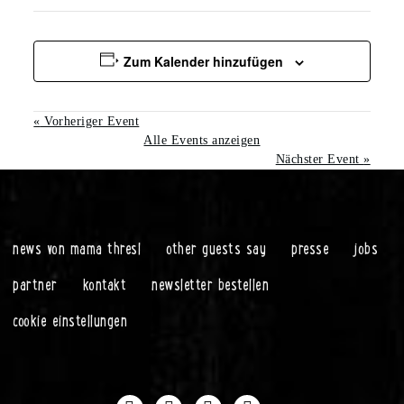
Zum Kalender hinzufügen
«
Vorheriger Event
Alle Events anzeigen
Nächster Event
»
news von mama thresl
other guests say
presse
jobs
partner
kontakt
newsletter bestellen
cookie einstellungen