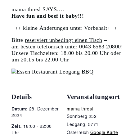
mama thresl SAYS….
Have fun and beef it baby!!!
+++ kleine Änderungen unter Vorbehalt+++
Bitte
reserviert unbedingt einen Tisch
–
am besten telefonisch unter
0043 6583 20800
!
Unsere Tischzeiten: 18.00 bis 20.00 Uhr oder
um 20.15 bis 22.00 Uhr
Details
Veranstaltungsort
Datum:
28. Dezember
mama thresl
2024
Sonnberg 252
Leogang
,
5771
Zeit:
18:00 - 22:00
Österreich
Google Karte
Uhr