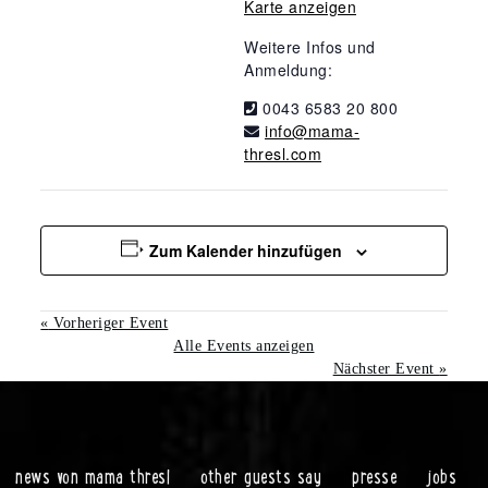
Karte anzeigen
Weitere Infos und
Anmeldung:
0043 6583 20 800
info@mama-
thresl.com
Zum Kalender hinzufügen
«
Vorheriger Event
Alle Events anzeigen
Nächster Event
»
news von mama thresl
other guests say
presse
jobs