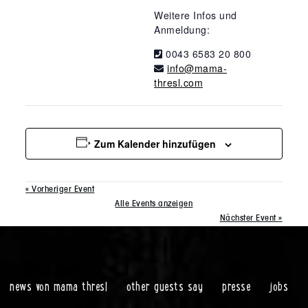
Weitere Infos und
Anmeldung:
0043 6583 20 800
info@mama-
thresl.com
Zum Kalender hinzufügen
«
Vorheriger Event
Alle Events anzeigen
Nächster Event
»
news von mama thresl
other guests say
presse
jobs