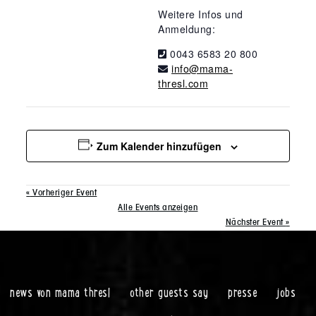
Weitere Infos und
Anmeldung:
0043 6583 20 800
info@mama-
thresl.com
Zum Kalender hinzufügen
«
Vorheriger Event
Alle Events anzeigen
Nächster Event
»
news von mama thresl
other guests say
presse
jobs