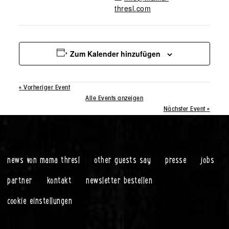
thresl.com
Zum Kalender hinzufügen
«
Vorheriger Event
Alle Events anzeigen
Nächster Event
»
news von mama thresl
other guests say
presse
jobs
partner
kontakt
newsletter bestellen
cookie einstellungen