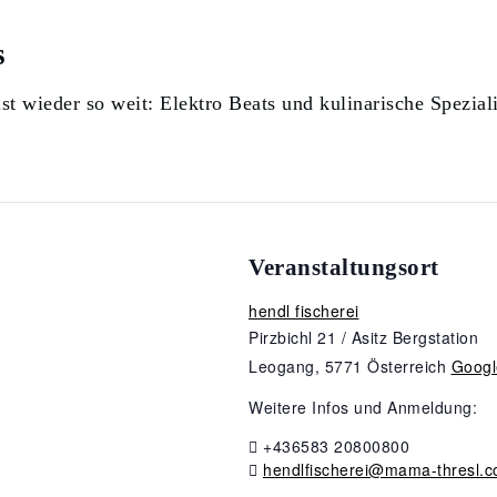
s
ist wieder so weit: Elektro Beats und kulinarische Spezial
Veranstaltungsort
hendl fischerei
Pirzbichl 21 / Asitz Bergstation
Leogang
,
5771
Österreich
Googl
Weitere Infos und Anmeldung:
+436583 20800800
hendlfischerei@mama-thresl.