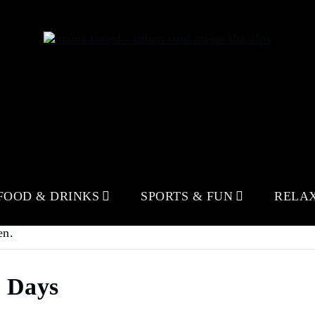
FOOD & DRINKS
SPORTS & FUN
RELA
en.
 Days