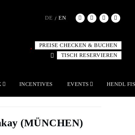
DE
EN
PREISE CHECKEN & BUCHEN
TISCH RESERVIEREN
X
INCENTIVES
EVENTS
HENDL FI
 emkay (MÜNCHEN)