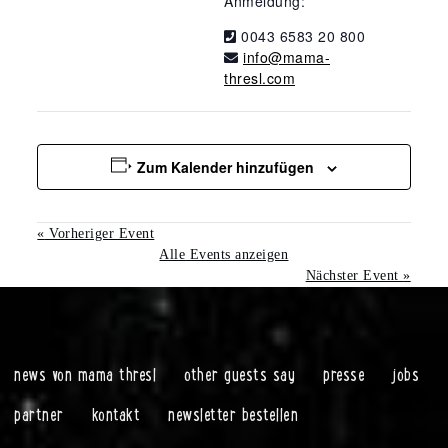
Anmeldung:
0043 6583 20 800
info@mama-
thresl.com
Zum Kalender hinzufügen
«
Vorheriger Event
Alle Events anzeigen
Nächster Event
»
news von mama thresl
other guests say
presse
jobs
partner
kontakt
newsletter bestellen