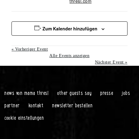
thresl.com
Zum Kalender hinzufügen
«
Vorheriger Event
Alle Events anzeigen
Nächster Event
»
news von mama thresl
other guests say
presse
jobs
partner
kontakt
newsletter bestellen
cookie einstellungen