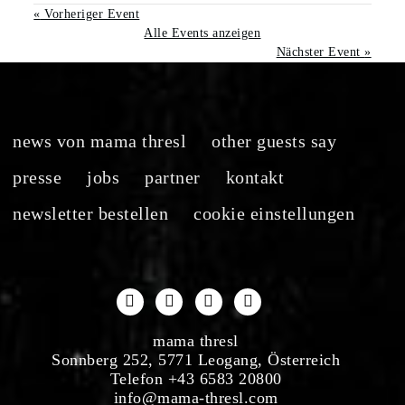
«
Vorheriger Event
Alle Events anzeigen
Nächster Event
»
news von mama thresl
other guests say
presse
jobs
partner
kontakt
newsletter bestellen
cookie einstellungen
mama thresl
Sonnberg 252, 5771 Leogang, Österreich
Telefon +43 6583 20800
info@mama-thresl.com