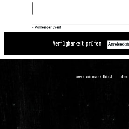
«
Vorheriger Event
Verfügbarkeit prüfen
news von mama thresl
othe