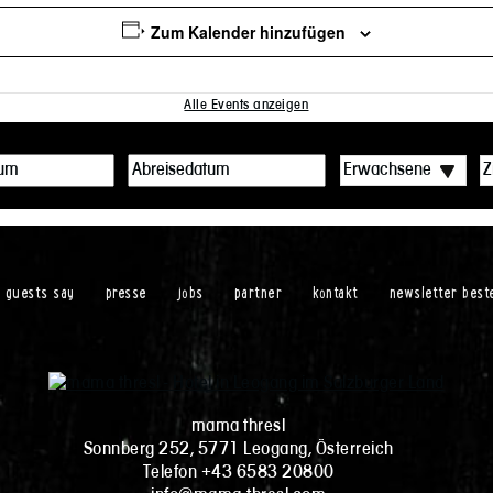
Zum Kalender hinzufügen
Alle Events anzeigen
r guests say
presse
jobs
partner
kontakt
newsletter best
mama thresl
Sonnberg 252, 5771 Leogang, Österreich
Telefon +43 6583 20800